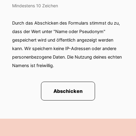
00:01:38: Dadurch kommen ganz
Mindestens 10 Zeichen
unterschiedliche Perspektiven zu Wort die Prof.
Durch das Abschicken des Formulars stimmst du zu,
00:01:42: Klaus Wolf direkt in seine Überlegung
einbezieht.
dass der Wert unter "Name oder Pseudonym"
gespeichert wird und öffentlich angezeigt werden
00:01:45: Freut euch auf einen Vortrag der
kann. Wir speichern keine IP-Adressen oder andere
wissenschaftliche Erkenntnisse mit klaren
personenbezogene Daten. Die Nutzung deines echten
Haltung verbindet – und er dabei auch immer
Namens ist freiwillig.
wieder mit einer guten Portion Humor-, Ironie-
und Spitzerzunge daherkommt!
00:01:56: Bevor es losgeht noch ein Hinweis….
Abschicken
00:01:59: Wenn ihr selbst darüber nachdenkt,
Pflegefamilie zu werden bieten wir regelmäßig
digitale Informationsabende an.
00:02:05: Dort erfahrt ihr alles wichtige rund
um das Thema Pflegefamilie und könnt eure